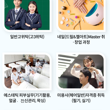
네일(드릴&젤아트)Master 취
일반고위탁(고3위탁)
·창업 과정
미용사(헤어일반)자격증 취득
에스테틱 피부실무(기기활용,
(필기, 실기)
얼굴전〮신관리, 왁싱)