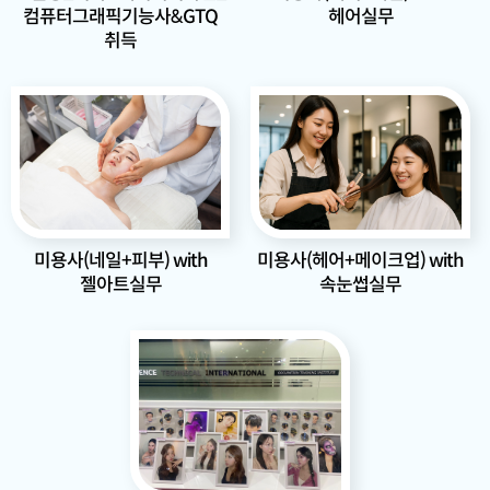
헤어실무
컴퓨터그래픽기능사&GTQ
취득
미용사(네일+피부) with
미용사(헤어+메이크업) with
젤아트실무
속눈썹실무