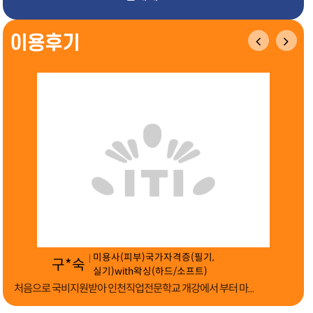
이용후기
미용사(피부)국가자격증(필기,
구*숙
실기)with왁싱(하드/소프트)
믿
처음으로 국비지원받아 인천직업전문학교 개강에서 부터 마...