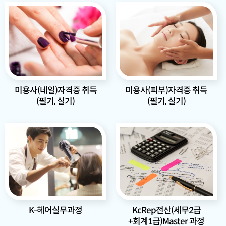
미용사(네일)자격증 취득
미용사(피부)자격증 취득
(필기, 실기)
(필기, 실기)
KcRep전산(세무2급
K-헤어실무과정
+회계1급)Master 과정