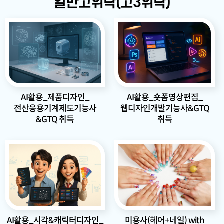
일반고위탁(고3위탁)
AI활용_제품디자인_
AI활용_숏폼영상편집_
전산응용기계제도기능사
웹디자인개발기능사&GTQ
&GTQ 취득
취득
미용사(헤어+네일) with
AI활용_시각&캐릭터디자인_