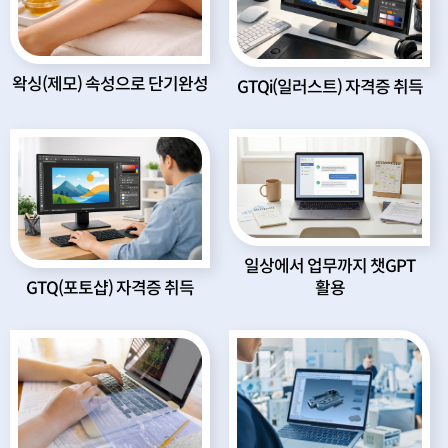
왁싱(제모) 속성으로 단기완성
GTQi(일러스트) 자격증 취득
일상에서 업무까지 챗GPT
활용
GTQ(포토샵) 자격증 취득