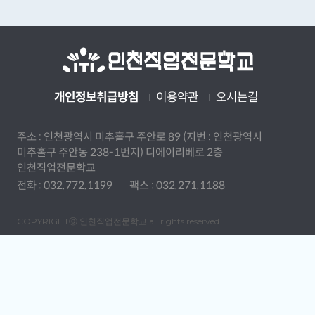
개인정보취급방침
이용약관
오시는길
주소 :
인천광역시 미추홀구 주안로 89 (지번 : 인천광역시
미추홀구 주안동 238-1번지) 디에이리베로 2층
인천직업전문학교
전화 :
032.772.1199
팩스 :
032.271.1188
COPYRIGHTⓒ 인천직업전문학교 all rights reserved.