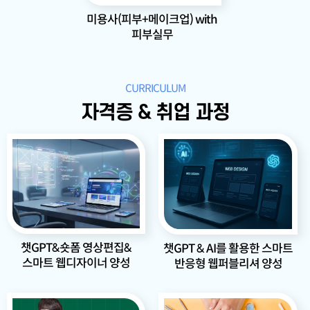
미용사(피부+메이크업) with
피부실무
CURRICULUM
자격증 & 취업 과정
챗GPT&숏폼 영상편집&
챗GPT & AI를 활용한 스마트
스마트 웹디자이너 양성
반응형 웹퍼블리셔 양성