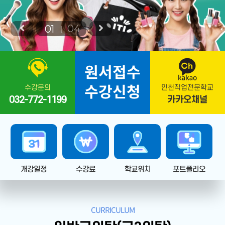
P
N
04
01
r
e
e
x
원서접수
v
t
수강신청
수강문의
인천직업전문학교
032-772-1199
카카오채널
개강일정
수강료
학교위치
포트폴리오
CURRICULUM