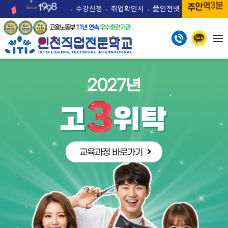
주
안
역
3분
수강신청
취업확인서
愛인전넷
고용노동부
11년 연속
우수훈련기관
챗GPT & AI를 활용한
2027학년도 모집 중
2027년
고교위탁 특전
스마트 반응형 웹퍼블리셔
최대 전액무료
1 + 1
교육비
취업·진학
자격증 취득
전액무료
100% 지원
교육과정 바로가기
(필기시험 면제)
교육과정 바로가기
교육과정 바로가기
11년 연속 우수훈련기관